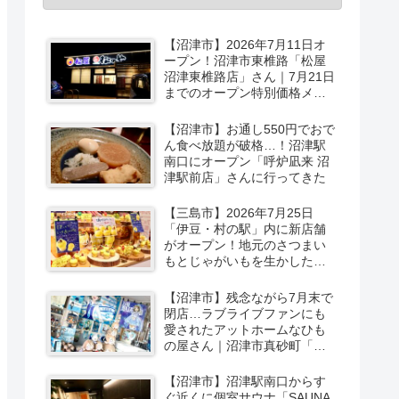
【沼津市】2026年7月11日オ
ープン！沼津市東椎路「松屋
沼津東椎路店」さん｜7月21日
までのオープン特別価格メニ
ューも
【沼津市】お通し550円でおで
ん食べ放題が破格…！沼津駅
南口にオープン「呼炉凪来 沼
津駅前店」さんに行ってきた
【三島市】2026年7月25日
「伊豆・村の駅」内に新店舗
がオープン！地元のさつまい
もとじゃがいもを生かしたベ
ーカリー＆スイーツの味をひ
と足お先に実食レポ【PR】
【沼津市】残念ながら7月末で
閉店…ラブライブファンにも
愛されたアットホームなひも
の屋さん｜沼津市真砂町「渡
辺商店」さんでお買い物
【沼津市】沼津駅南口からす
ぐ近くに個室サウナ「SAUNA