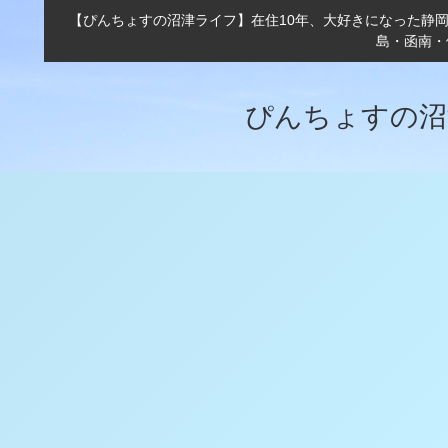
【ぴんちょすの沼津ライフ】在住10年、大好きになった静
島・函南・
ぴんちょすの沼