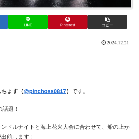
LINE
Pinterest
コピー
2024.12.21
んちょす（
@pinchoss0817
）
です。
の話題！
ャンドルナイトと海上花火大会に合わせて、船の上か
が出航します！