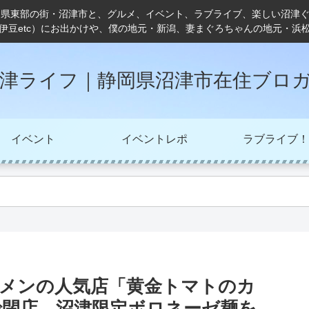
岡県東部の街・沼津市と、グルメ、イベント、ラブライブ、楽しい沼津
伊豆etc）にお出かけや、僕の地元・新潟、妻まぐろちゃんの地元・浜
津ライフ｜静岡県沼津市在住ブロ
イベント
イベントレポ
ラブライブ！
ーメンの人気店「黄金トマトのカ
で閉店…沼津限定ボロネーゼ麺を