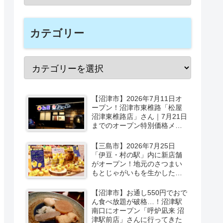
カテゴリー
【沼津市】2026年7月11日オ
ープン！沼津市東椎路「松屋
沼津東椎路店」さん｜7月21日
までのオープン特別価格メニ
ューも
【三島市】2026年7月25日
「伊豆・村の駅」内に新店舗
がオープン！地元のさつまい
もとじゃがいもを生かしたベ
ーカリー＆スイーツの味をひ
と足お先に実食レポ【PR】
【沼津市】お通し550円でおで
ん食べ放題が破格…！沼津駅
南口にオープン「呼炉凪来 沼
津駅前店」さんに行ってきた