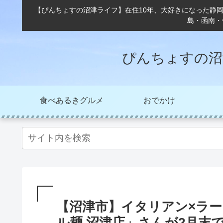
【ぴんちょすの沼津ライフ】在住10年、大好きになった静
島・函南・
ぴんちょすの沼
食べあるきグルメ
おでかけ
【沼津市】イタリアン×ラ
ル麺 沼津店」さんが2月末