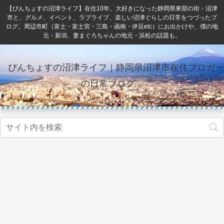
【ぴんちょすの沼津ライフ】在住10年、大好きになった静岡県東部の街・沼津
市と、グルメ、イベント、ラブライブ、楽しい沼津ぐらしの日常をつづったブ
ログ。周辺市町（富士・富士宮・三島・函南・伊豆etc）にお出かけや、僕の地
元・新潟、妻まぐろちゃんの地元・浜松の話題も。
ぴんちょすの沼津ライフ｜静岡県沼津市在住ブロガー
の日常ブログ