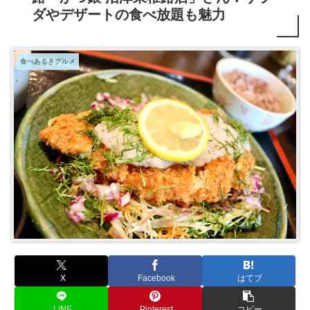
ダやデザートの食べ放題も魅力
食べあるきグルメ
X
Facebook
はてブ
LINE
Pinterest
コピー