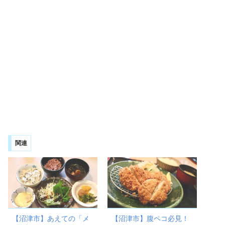
関連
【沼津市】あえての「メ
【沼津市】腹ペコ必見！