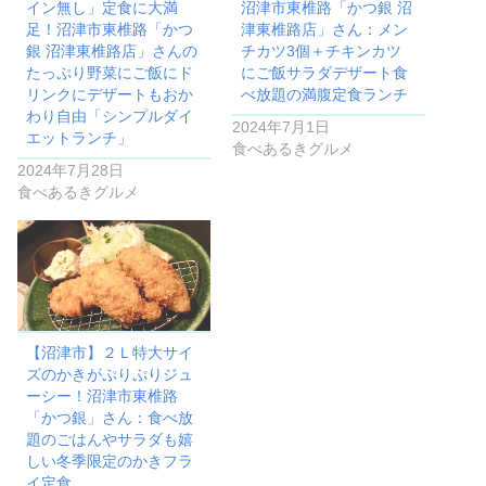
イン無し」定食に大満
沼津市東椎路「かつ銀 沼
足！沼津市東椎路「かつ
津東椎路店」さん：メン
銀 沼津東椎路店」さんの
チカツ3個＋チキンカツ
たっぷり野菜にご飯にド
にご飯サラダデザート食
リンクにデザートもおか
べ放題の満腹定食ランチ
わり自由「シンプルダイ
2024年7月1日
エットランチ」
食べあるきグルメ
2024年7月28日
食べあるきグルメ
【沼津市】２Ｌ特大サイ
ズのかきがぷりぷりジュ
ーシー！沼津市東椎路
「かつ銀」さん：食べ放
題のごはんやサラダも嬉
しい冬季限定のかきフラ
イ定食