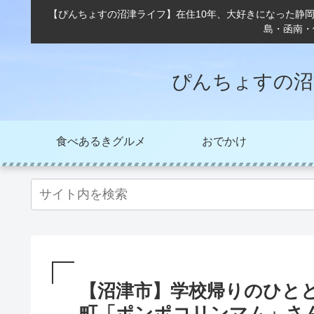
【ぴんちょすの沼津ライフ】在住10年、大好きになった静
島・函南・
ぴんちょすの沼
食べあるきグルメ
おでかけ
【沼津市】学校帰りのひと
町「ポンポコリンマム」さ