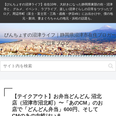
【ぴんちょすの沼津ライフ】在住10年、大好きになった静岡県東部の街・沼津
市と、グルメ、イベント、ラブライブ、楽しい沼津ぐらしの日常をつづったブ
ログ。周辺市町（富士・富士宮・三島・函南・伊豆etc）にお出かけや、僕の地
元・新潟、妻まぐろちゃんの地元・浜松の話題も。
ぴんちょすの沼津ライフ｜静岡県沼津市在住ブロガー
の日常ブログ
【テイクアウト】お弁当どんどん 沼北
店（沼津市沼北町）〜「あのCM」のお
店で「どんどん弁当」600円、そして
CMのあの女性はいま