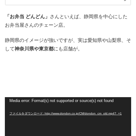
「お弁当 どんどん」
さんといえば、静岡県を中心にした
お弁当屋さんのチェーン店。
静岡県のイメージが強いですが、実は愛知県や山梨県、そ
して
神奈川県や東京都
にも店舗が。
動
Media error: Format(s) not supported or source(s) not found
画
ファイルをダウンロード: http://www.dondon.co.jp/CM/dondon_cm_old.mp4?_=1
プ
レ
ー