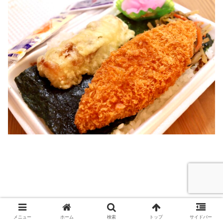
ご飯の上には
醤油味のおかか
、そして
大判ののり
。
メニュー
ホーム
検索
トップ
サイドバー