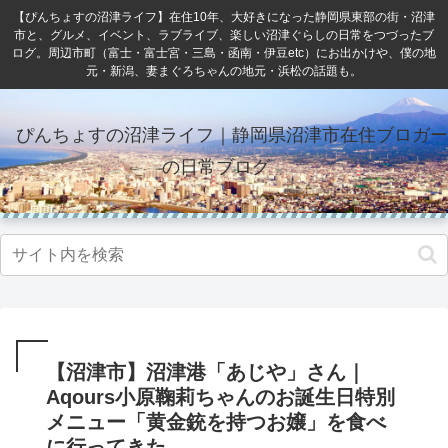
【ぴんちょすの沼津ライフ】在住10年、大好きになった静岡県東部の街・沼津
市と、グルメ、イベント、ラブライブ、楽しい沼津ぐらしの日常をつづったブ
ログ。周辺市町（富士・富士宮・三島・函南・伊豆etc）にお出かけや、僕の地
元・新潟、妻まぐろちゃんの地元・浜松の話題も。
ぴんちょすの沼津ライフ｜静岡県沼津市在住ブロガー
の日常ブログ
【沼津市】沼津港「あじや」さん｜
Aqours小原鞠莉ちゃんのお誕生日特別
メニュー「黄金銃を持つお嬢」を食べ
に行ってきた