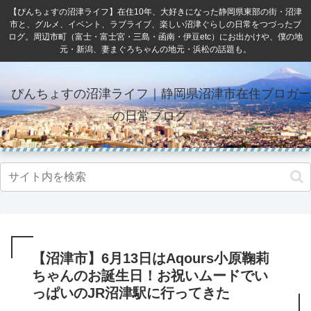
【ぴんちょすの沼津ライフ】在住10年、大好きになった静岡県東部の街・沼津
市と、グルメ、イベント、ラブライブ、楽しい沼津ぐらしの日常をつづったブ
ログ。周辺市町（富士・富士宮・三島・函南・伊豆etc）にお出かけや、僕の地
元・新潟、妻まぐろちゃんの地元・浜松の話題も。
ぴんちょすの沼津ライフ｜静岡県沼津市在住ブロガー
の日常ブログ
【沼津市】6月13日はAqours小原鞠莉
ちゃんのお誕生日！お祝いムードでい
っぱいのJR沼津駅に行ってきた