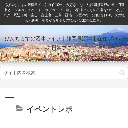
【ぴんちょすの沼津ライフ】在住10年、大好きになった静岡県東部の街・沼津
市と、グルメ、イベント、ラブライブ、楽しい沼津ぐらしの日常をつづったブ
ログ。周辺市町（富士・富士宮・三島・函南・伊豆etc）にお出かけや、僕の地
元・新潟、妻まぐろちゃんの地元・浜松の話題も。
ぴんちょすの沼津ライフ｜静岡県沼津市在住ブロガー
の日常ブログ
イベントレポ