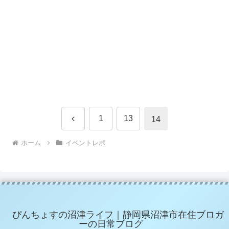
前
1
13
14
へ
ホーム
イベントレポ
ぴんちょすの沼津ライフ｜静岡県沼津市在住ブロガ
ーの日常ブログ