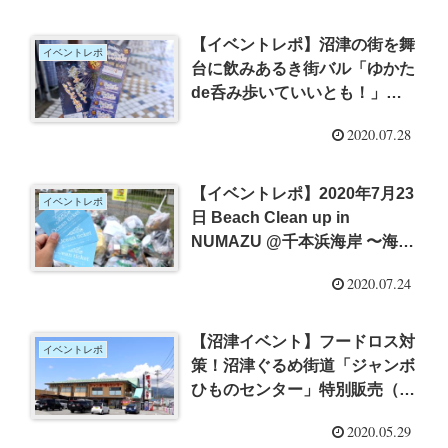
【イベントレポ】沼津の街を舞
イベントレポ
台に飲みあるき街バル「ゆかた
de呑み歩いていいとも！」
（7/25・7/26）
2020.07.28
【イベントレポ】2020年7月23
イベントレポ
日 Beach Clean up in
NUMAZU @千本浜海岸 〜海岸
のゴミを拾ってお得なチケット
2020.07.24
と交換
【沼津イベント】フードロス対
イベントレポ
策！沼津ぐるめ街道「ジャンボ
ひものセンター」特別販売（5
月31日まで）
2020.05.29