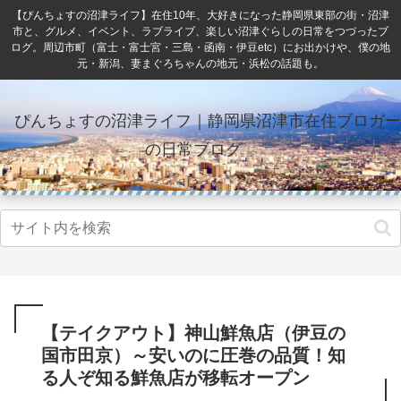
【ぴんちょすの沼津ライフ】在住10年、大好きになった静岡県東部の街・沼津
市と、グルメ、イベント、ラブライブ、楽しい沼津ぐらしの日常をつづったブ
ログ。周辺市町（富士・富士宮・三島・函南・伊豆etc）にお出かけや、僕の地
元・新潟、妻まぐろちゃんの地元・浜松の話題も。
ぴんちょすの沼津ライフ｜静岡県沼津市在住ブロガー
の日常ブログ
【テイクアウト】神山鮮魚店（伊豆の
国市田京）～安いのに圧巻の品質！知
る人ぞ知る鮮魚店が移転オープン