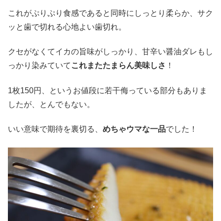
これがぷりぷり食感であると同時にしっとり柔らか、サク
ッと歯で切れる心地よい歯切れ。
クセがなくてイカの旨味がしっかり、甘辛い醤油ダレもし
っかり染みていて
これまたたまらん美味しさ
！
1枚150円、というお値段に若干侮っている部分もありま
したが、とんでもない。
いい意味で期待を裏切る、
めちゃウマな一品
でした！