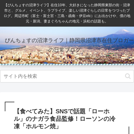
【ぴんちょすの沼津ライフ】在住10年、大好きになった静岡県東部の街・沼津
市と、グルメ、イベント、ラブライブ、楽しい沼津ぐらしの日常をつづったブ
ログ。周辺市町（富士・富士宮・三島・函南・伊豆etc）にお出かけや、僕の地
元・新潟、妻まぐろちゃんの地元・浜松の話題も。
ぴんちょすの沼津ライフ｜静岡県沼津市在住ブロガー
の日常ブログ
【食べてみた】SNSで話題「ローホ
ル」のナガラ食品監修！ローソンの冷
凍「ホルモン焼」