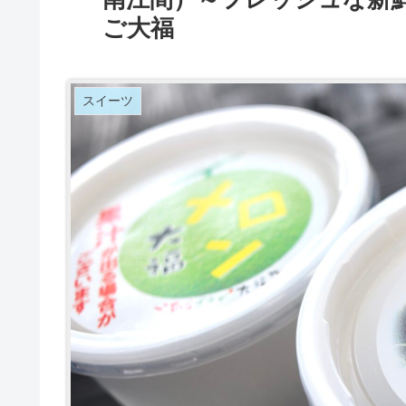
ご大福
スイーツ