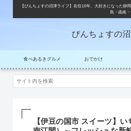
【ぴんちょすの沼津ライフ】在住10年、大好きになった静
島・函南・
ぴんちょすの沼
食べあるきグルメ
おでかけ
【伊豆の国市 スイーツ】い
南江間）～フレッシュな新