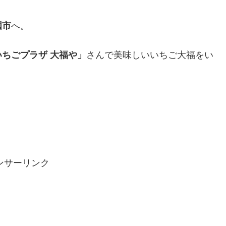
国市
へ。
いちごプラザ 大福や」
さんで美味しいいちご大福をい
ンサーリンク