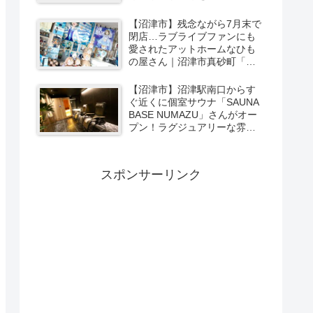
ーカリー＆スイーツの味をひ
と足お先に実食レポ【PR】
【沼津市】残念ながら7月末で
閉店…ラブライブファンにも
愛されたアットホームなひも
の屋さん｜沼津市真砂町「渡
辺商店」さんでお買い物
【沼津市】沼津駅南口からす
ぐ近くに個室サウナ「SAUNA
BASE NUMAZU」さんがオー
プン！ラグジュアリーな雰囲
気たっぷりの空間で極上サウ
ナ体験【PR】
スポンサーリンク