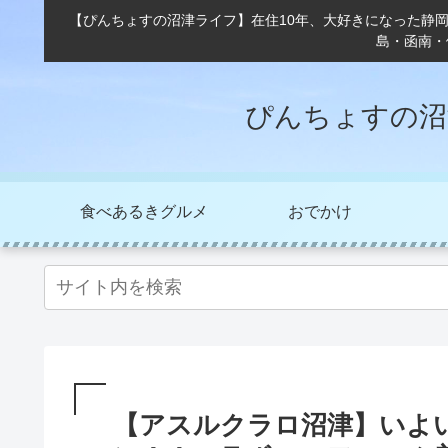
【ぴんちょすの沼津ライフ】在住10年、大好きになった静
島・函南・
ぴんちょすの沼
食べあるきグルメ
おでかけ
【アスルクラロ沼津】いよ