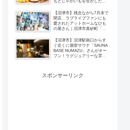
もとじゃがいもを生かしたベ
ーカリー＆スイーツの味をひ
と足お先に実食レポ【PR】
【沼津市】残念ながら7月末で
閉店…ラブライブファンにも
愛されたアットホームなひも
の屋さん｜沼津市真砂町「渡
辺商店」さんでお買い物
【沼津市】沼津駅南口からす
ぐ近くに個室サウナ「SAUNA
BASE NUMAZU」さんがオー
プン！ラグジュアリーな雰囲
気たっぷりの空間で極上サウ
ナ体験【PR】
スポンサーリンク