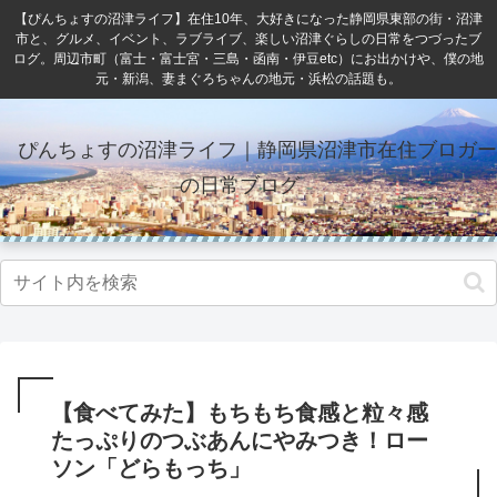
【ぴんちょすの沼津ライフ】在住10年、大好きになった静岡県東部の街・沼津
市と、グルメ、イベント、ラブライブ、楽しい沼津ぐらしの日常をつづったブ
ログ。周辺市町（富士・富士宮・三島・函南・伊豆etc）にお出かけや、僕の地
元・新潟、妻まぐろちゃんの地元・浜松の話題も。
ぴんちょすの沼津ライフ｜静岡県沼津市在住ブロガー
の日常ブログ
【食べてみた】もちもち食感と粒々感
たっぷりのつぶあんにやみつき！ロー
ソン「どらもっち」