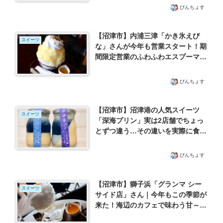
「赤チャリ商店」さん
ぴんちょす
【沼津市】内浦三津「かき氷えび
スイーツ
な」さんが今年も営業スタート！期
間限定営業のふわふわエスプーマか
き氷を食べに行ってきた
ぴんちょす
【沼津市】沼津港の人気スイーツ
スイーツ
「深海プリン」実は2店舗でちょっ
とずつ違う…その違いを実際に食べ
比べてみた！
ぴんちょす
【沼津市】獅子浜「グランマ シー
スイーツ
サイド店」さん｜今年もこの季節が
来た！海辺のカフェで味わう甘～い
西浦みかんのかき氷