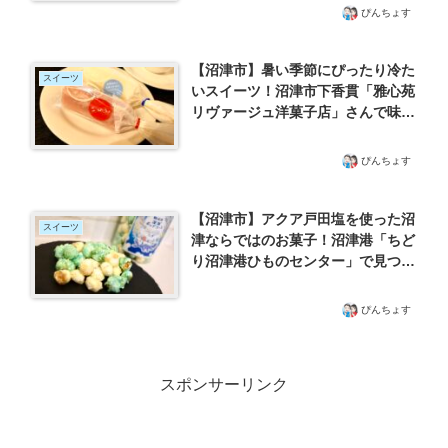
ぴんちょす
【沼津市】暑い季節にぴったり冷た
スイーツ
いスイーツ！沼津市下香貫「雅心苑
リヴァージュ洋菓子店」さんで味わ
ってきた懐かしアイスキャンディー
ぴんちょす
【沼津市】アクア戸田塩を使った沼
スイーツ
津ならではのお菓子！沼津港「ちど
り沼津港ひものセンター」で見つけ
たお土産にもぴったり「駿河湾深海
ポップコーン」
ぴんちょす
スポンサーリンク