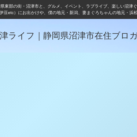
岡県東部の街・沼津市と、グルメ、イベント、ラブライブ、楽しい沼津
伊豆etc）にお出かけや、僕の地元・新潟、妻まぐろちゃんの地元・浜
津ライフ｜静岡県沼津市在住ブロ