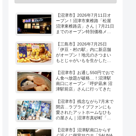
【沼津市】2026年7月11日オ
ープン！沼津市東椎路「松屋
沼津東椎路店」さん｜7月21日
までのオープン特別価格メニ
ューも
【三島市】2026年7月25日
「伊豆・村の駅」内に新店舗
がオープン！地元のさつまい
もとじゃがいもを生かしたベ
ーカリー＆スイーツの味をひ
と足お先に実食レポ【PR】
【沼津市】お通し550円でおで
ん食べ放題が破格…！沼津駅
南口にオープン「呼炉凪来 沼
津駅前店」さんに行ってきた
【沼津市】残念ながら7月末で
閉店…ラブライブファンにも
愛されたアットホームなひも
の屋さん｜沼津市真砂町「渡
辺商店」さんでお買い物
【沼津市】沼津駅南口からす
ぐ近くに個室サウナ「SAUNA