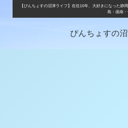
【ぴんちょすの沼津ライフ】在住10年、大好きになった静
島・函南・
ぴんちょすの沼