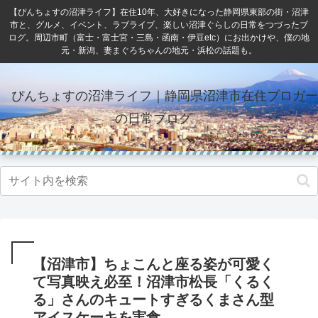
【ぴんちょすの沼津ライフ】在住10年、大好きになった静岡県東部の街・沼津
市と、グルメ、イベント、ラブライブ、楽しい沼津ぐらしの日常をつづったブ
ログ。周辺市町（富士・富士宮・三島・函南・伊豆etc）にお出かけや、僕の地
元・新潟、妻まぐろちゃんの地元・浜松の話題も。
ぴんちょすの沼津ライフ｜静岡県沼津市在住ブロガー
の日常ブログ
【沼津市】ちょこんと座る姿が可愛く
て写真映え必至！沼津市松長「くるく
る」さんのキュートすぎるくまさん型
アイスケーキを実食