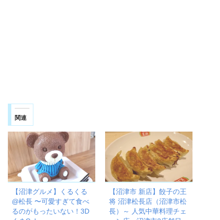
関連
【沼津グルメ】くるくる
【沼津市 新店】餃子の王
@松長 〜可愛すぎて食べ
将 沼津松長店（沼津市松
るのがもったいない！3D
長）～ 人気中華料理チェ