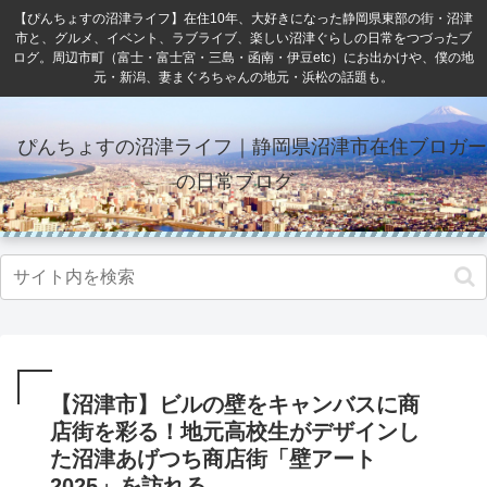
【ぴんちょすの沼津ライフ】在住10年、大好きになった静岡県東部の街・沼津
市と、グルメ、イベント、ラブライブ、楽しい沼津ぐらしの日常をつづったブ
ログ。周辺市町（富士・富士宮・三島・函南・伊豆etc）にお出かけや、僕の地
元・新潟、妻まぐろちゃんの地元・浜松の話題も。
ぴんちょすの沼津ライフ｜静岡県沼津市在住ブロガー
の日常ブログ
【沼津市】ビルの壁をキャンバスに商
店街を彩る！地元高校生がデザインし
た沼津あげつち商店街「壁アート
2025」を訪れる