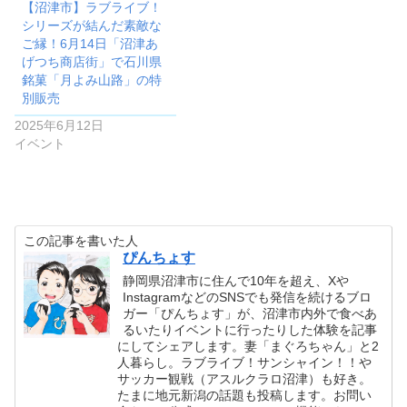
【沼津市】ラブライブ！
シリーズが結んだ素敵な
ご縁！6月14日「沼津あ
げつち商店街」で石川県
銘菓「月よみ山路」の特
別販売
2025年6月12日
イベント
この記事を書いた人
ぴんちょす
静岡県沼津市に住んで10年を超え、Xや
InstagramなどのSNSでも発信を続けるブロ
ガー「ぴんちょす」が、沼津市内外で食べあ
るいたりイベントに行ったりした体験を記事
にしてシェアします。妻「まぐろちゃん」と2
人暮らし。ラブライブ！サンシャイン！！や
サッカー観戦（アスルクラロ沼津）も好き。
たまに地元新潟の話題も投稿します。お問い