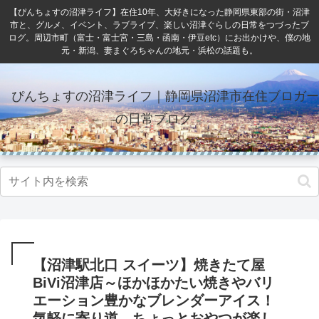
【ぴんちょすの沼津ライフ】在住10年、大好きになった静岡県東部の街・沼津
市と、グルメ、イベント、ラブライブ、楽しい沼津ぐらしの日常をつづったブ
ログ。周辺市町（富士・富士宮・三島・函南・伊豆etc）にお出かけや、僕の地
元・新潟、妻まぐろちゃんの地元・浜松の話題も。
ぴんちょすの沼津ライフ｜静岡県沼津市在住ブロガー
の日常ブログ
【沼津駅北口 スイーツ】焼きたて屋
BiVi沼津店～ほかほかたい焼きやバリ
エーション豊かなブレンダーアイス！
気軽に寄り道、ちょっとおやつが楽し