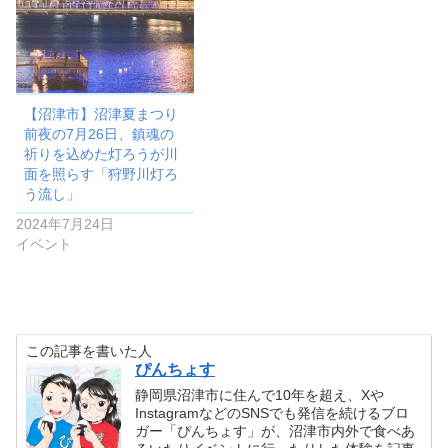
【沼津市】沼津夏まつり
前夜の7月26日、鎮魂の
祈りを込めた灯ろうが川
面を照らす「狩野川灯ろ
う流し」
2024年7月24日
イベント
この記事を書いた人
ぴんちょす
静岡県沼津市に住んで10年を超え、Xや
InstagramなどのSNSでも発信を続けるブロ
ガー「ぴんちょす」が、沼津市内外で食べあ