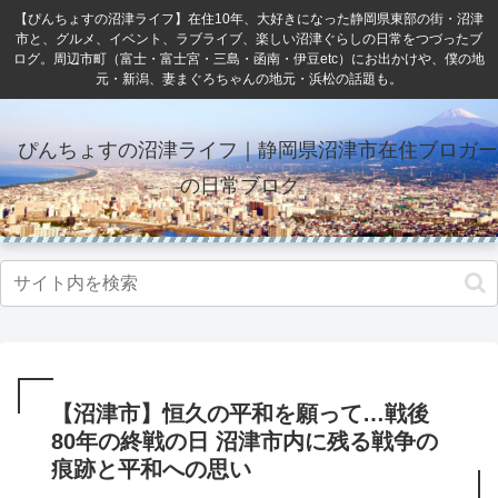
【ぴんちょすの沼津ライフ】在住10年、大好きになった静岡県東部の街・沼津
市と、グルメ、イベント、ラブライブ、楽しい沼津ぐらしの日常をつづったブ
ログ。周辺市町（富士・富士宮・三島・函南・伊豆etc）にお出かけや、僕の地
元・新潟、妻まぐろちゃんの地元・浜松の話題も。
ぴんちょすの沼津ライフ｜静岡県沼津市在住ブロガー
の日常ブログ
【沼津市】恒久の平和を願って…戦後
80年の終戦の日 沼津市内に残る戦争の
痕跡と平和への思い