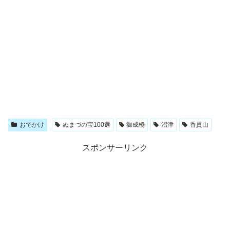
おでかけ
ぬまづの宝100選
御成橋
沼津
香貫山
スポンサーリンク