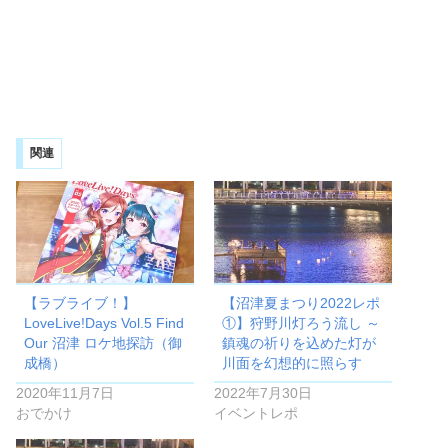
関連
【ラブライブ！】‪
【沼津夏まつり2022レポ
LoveLive!Days‬ Vol.5 Find
①】狩野川灯ろう流し ～
Our 沼津 ロケ地探訪（御
鎮魂の祈りを込めた灯が
成橋）
川面を幻想的に照らす
2020年11月7日
2022年7月30日
おでかけ
イベントレポ