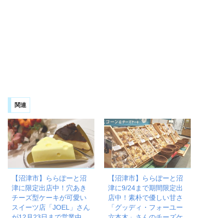
関連
【沼津市】ららぽーと沼
【沼津市】ららぽーと沼
津に限定出店中！穴あき
津に9/24まで期間限定出
チーズ型ケーキが可愛い
店中！素朴で優しい甘さ
スイーツ店「JOEL」さん
「グッディ・フォーユー
が12月23日まで営業中
六本木」さんのチーズケ