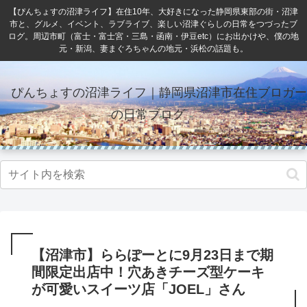
【ぴんちょすの沼津ライフ】在住10年、大好きになった静岡県東部の街・沼津
市と、グルメ、イベント、ラブライブ、楽しい沼津ぐらしの日常をつづったブ
ログ。周辺市町（富士・富士宮・三島・函南・伊豆etc）にお出かけや、僕の地
元・新潟、妻まぐろちゃんの地元・浜松の話題も。
ぴんちょすの沼津ライフ｜静岡県沼津市在住ブロガー
の日常ブログ
【沼津市】ららぽーとに9月23日まで期
間限定出店中！穴あきチーズ型ケーキ
が可愛いスイーツ店「JOEL」さん