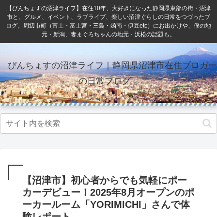
【ぴんちょすの沼津ライフ】在住10年、大好きになった静岡県東部の街・沼津
市と、グルメ、イベント、ラブライブ、楽しい沼津ぐらしの日常をつづったブ
ログ。周辺市町（富士・富士宮・三島・函南・伊豆etc）にお出かけや、僕の地
元・新潟、妻まぐろちゃんの地元・浜松の話題も。
ぴんちょすの沼津ライフ｜静岡県沼津市在住ブロガー
の日常ブログ
【沼津市】初心者からでも気軽にポー
カーデビュー！2025年8月オープンのポ
ーカールーム「YORIMICHI」さんで体
験レポート