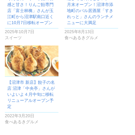
感と甘さ！りんご飴専門
月末オープン！沼津市添
店「富士林檎」さんが玉
地町のバル居酒屋「すき
江町から沼津駅南口近く
れっと」さんのランチメ
に10月7日移転オープン
ニューに大満足
2025年10月7日
2025年8月13日
スイーツ
食べあるきグルメ
【沼津市 新店】餃子の名
店 沼津「中央亭」さんが
いよいよ４月中旬に移転
リニューアルオープン予
定
2022年3月20日
食べあるきグルメ