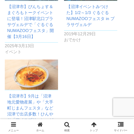
【沼津市】ぴんちょす＆
【沼津イベントみつけ
まぐろもトークイベント
た】1/2～1/3 ぐるぐる
に登場！沼津駅北口プラ
NUMAZOOフェスタ in プ
サヴェルデで「ぐるぐる
ラサヴェルデ
NUMAZOOフェスタ」開
2019年12月29日
催【3月16日】
おでかけ
2025年3月13日
イベント
【沼津市】9月は「沼津
地元愛物産展」や「大手
町じまんフェスタ」など
沼津で出店多数！ひんや
り「アイスブリュレ」が
絶品のキッチンカー「赤
メニュー
ホーム
検索
トップ
サイドバー
チャリ商店」さん