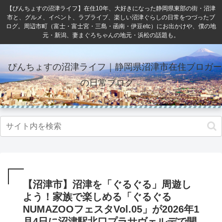
【ぴんちょすの沼津ライフ】在住10年、大好きになった静岡県東部の街・沼津
市と、グルメ、イベント、ラブライブ、楽しい沼津ぐらしの日常をつづったブ
ログ。周辺市町（富士・富士宮・三島・函南・伊豆etc）にお出かけや、僕の地
元・新潟、妻まぐろちゃんの地元・浜松の話題も。
ぴんちょすの沼津ライフ｜静岡県沼津市在住ブロガー
の日常ブログ
【沼津市】沼津を「ぐるぐる」周遊し
よう！家族で楽しめる「ぐるぐる
NUMAZOOフェスタVol.05」が2026年1
月4日に沼津駅北口プラサヴェルデで開