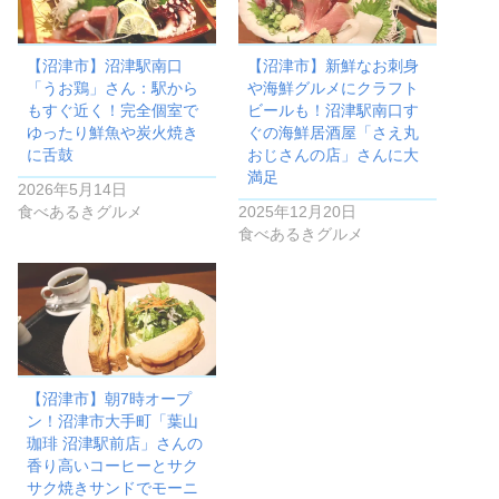
【沼津市】沼津駅南口
【沼津市】新鮮なお刺身
「うお鶏」さん：駅から
や海鮮グルメにクラフト
もすぐ近く！完全個室で
ビールも！沼津駅南口す
ゆったり鮮魚や炭火焼き
ぐの海鮮居酒屋「さえ丸
に舌鼓
おじさんの店」さんに大
満足
2026年5月14日
食べあるきグルメ
2025年12月20日
食べあるきグルメ
【沼津市】朝7時オープ
ン！沼津市大手町「葉山
珈琲 沼津駅前店」さんの
香り高いコーヒーとサク
サク焼きサンドでモーニ