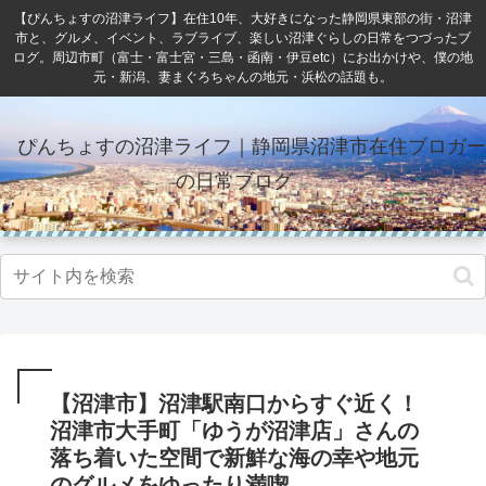
【ぴんちょすの沼津ライフ】在住10年、大好きになった静岡県東部の街・沼津
市と、グルメ、イベント、ラブライブ、楽しい沼津ぐらしの日常をつづったブ
ログ。周辺市町（富士・富士宮・三島・函南・伊豆etc）にお出かけや、僕の地
元・新潟、妻まぐろちゃんの地元・浜松の話題も。
ぴんちょすの沼津ライフ｜静岡県沼津市在住ブロガー
の日常ブログ
【沼津市】沼津駅南口からすぐ近く！
沼津市大手町「ゆうが沼津店」さんの
落ち着いた空間で新鮮な海の幸や地元
のグルメをゆったり満喫