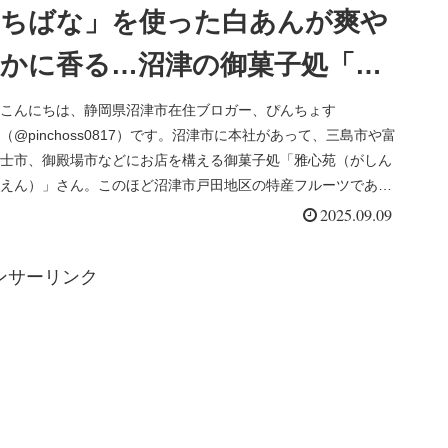
ちばな」を使った白あんが爽や
かに香る…沼津の御菓子処「雅
心苑」さんから新作「橘香菓
こんにちは、静岡県沼津市在住ブロガー、ぴんちょす
（@pinchoss0817）です。沼津市に本社があって、三島市や富
（きっこうか）」
士市、御殿場市などにお店を構える御菓子処「雅心苑（がしん
えん）」さん。このほど沼津市戸田地区の特産フルーツである
「戸田たちば...
2025.09.09
ンサーリンク