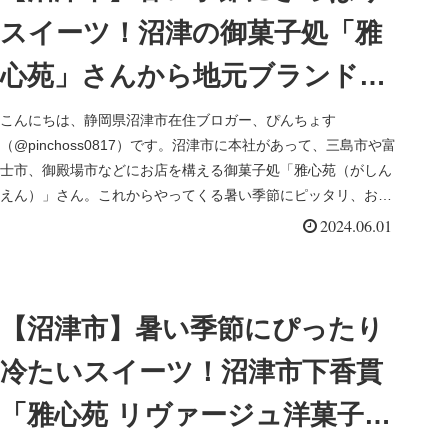
スイーツ！沼津の御菓子処「雅
心苑」さんから地元ブランド寿
太郎みかんの甘みたっぷりゼリ
こんにちは、静岡県沼津市在住ブロガー、ぴんちょす
（@pinchoss0817）です。沼津市に本社があって、三島市や富
ー
士市、御殿場市などにお店を構える御菓子処「雅心苑（がしん
えん）」さん。これからやってくる暑い季節にピッタリ、お手
土産にもピッ...
2024.06.01
【沼津市】暑い季節にぴったり
冷たいスイーツ！沼津市下香貫
「雅心苑 リヴァージュ洋菓子