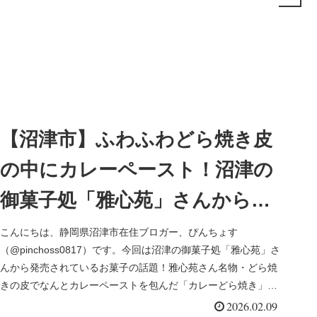
【沼津市】ふわふわどら焼き皮
の中にカレーペースト！沼津の
御菓子処「雅心苑」さんから新
感覚おかずスイーツ「カレーど
こんにちは、静岡県沼津市在住ブロガー、ぴんちょす
（@pinchoss0817）です。今回は沼津の御菓子処「雅心苑」さ
ら焼き」
んから発売されているお菓子の話題！雅心苑さん名物・どら焼
きの皮でなんとカレーペーストを包んだ「カレーどら焼き」が
新発売、実際...
2026.02.09