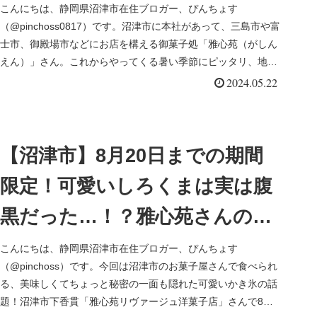
店」さんで味わってきた懐かし
こんにちは、静岡県沼津市在住ブロガー、ぴんちょす
（@pinchoss0817）です。沼津市に本社があって、三島市や富
アイスキャンディー
士市、御殿場市などにお店を構える御菓子処「雅心苑（がしん
えん）」さん。これからやってくる暑い季節にピッタリ、地元
素材を活かし...
2024.05.22
【沼津市】8月20日までの期間
限定！可愛いしろくまは実は腹
黒だった…！？雅心苑さんの
「腹黒！？しろくまかき氷」を
こんにちは、静岡県沼津市在住ブロガー、ぴんちょす
（@pinchoss）です。今回は沼津市のお菓子屋さんで食べられ
食べてみた
る、美味しくてちょっと秘密の一面も隠れた可愛いかき氷の話
題！沼津市下香貫「雅心苑リヴァージュ洋菓子店」さんで8月