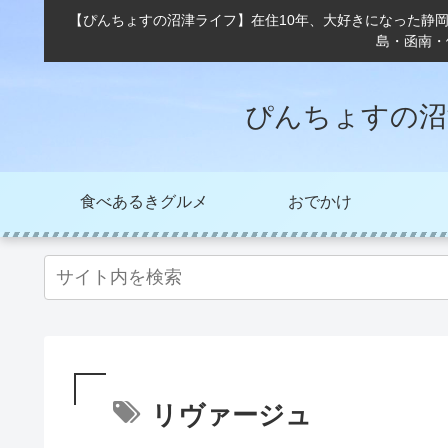
【ぴんちょすの沼津ライフ】在住10年、大好きになった静
島・函南・
ぴんちょすの沼
食べあるきグルメ
おでかけ
リヴァージュ