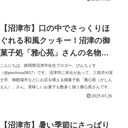
【沼津市】口の中でさっくりほ
ぐれる和風クッキー！沼津の御
菓子処「雅心苑」さんの名物で
お手土産にもぴったりな「駿河
こんにちは、静岡県沼津市在住ブロガー、ぴんちょす
（@pinchoss0817）です。沼津市に本社があって、三島市や富
ほろりん」を味わう
士市、御殿場市などにお店を構える御菓子処「雅心苑（がしん
えん）」さん。美味しいお菓子も数多く揃う雅心苑さんです
が、今回ご紹介...
2025.03.26
【沼津市】暑い季節にさっぱり