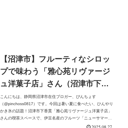
【沼津市】フルーティなシロッ
プで味わう「雅心苑リヴァージ
ュ洋菓子店」さん（沼津市下香
貫）のふわふわかき氷！ゆった
こんにちは、静岡県沼津市在住ブロガー、ぴんちょす
（@pinchoss0817）です。今回は暑い夏に食べたい、ひんやり
りしたカフェスペースで過ごす
かき氷の話題！沼津市下香貫「雅心苑リヴァージュ洋菓子店」
さんの喫茶スペースで、伊豆名産のフルーツ「ニューサマーオ
時間も魅力
レンジ」のか...
2025.08.27