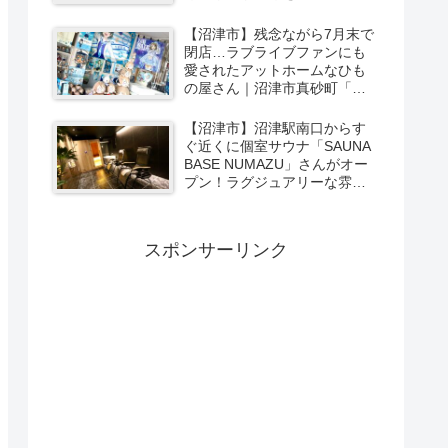
ーカリー＆スイーツの味をひ
と足お先に実食レポ【PR】
【沼津市】残念ながら7月末で
閉店…ラブライブファンにも
愛されたアットホームなひも
の屋さん｜沼津市真砂町「渡
辺商店」さんでお買い物
【沼津市】沼津駅南口からす
ぐ近くに個室サウナ「SAUNA
BASE NUMAZU」さんがオー
プン！ラグジュアリーな雰囲
気たっぷりの空間で極上サウ
ナ体験【PR】
スポンサーリンク