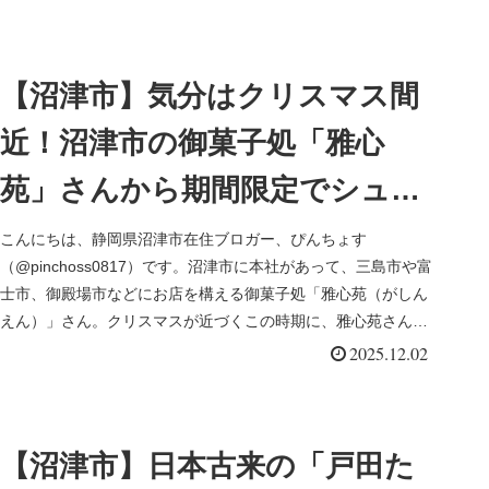
【沼津市】気分はクリスマス間
近！沼津市の御菓子処「雅心
苑」さんから期間限定でシュト
ーレン風のミニサイズ食べきり
こんにちは、静岡県沼津市在住ブロガー、ぴんちょす
（@pinchoss0817）です。沼津市に本社があって、三島市や富
お菓子が登場
士市、御殿場市などにお店を構える御菓子処「雅心苑（がしん
えん）」さん。クリスマスが近づくこの時期に、雅心苑さんが
シュトーレン...
2025.12.02
【沼津市】日本古来の「戸田た