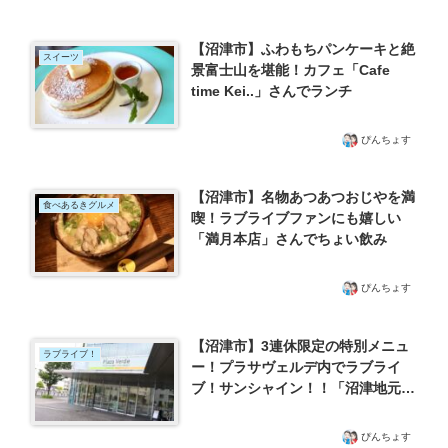
【沼津市】ふわもちパンケーキと絶
スイーツ
景富士山を堪能！カフェ「Cafe
time Kei..」さんでランチ
ぴんちょす
【沼津市】名物あつあつおじやを満
食べあるきグルメ
喫！ラブライブファンにも嬉しい
「満月本店」さんでちょい飲み
ぴんちょす
【沼津市】3連休限定の特別メニュ
ラブライブ！
ー！プラサヴェルデ内でラブライ
ブ！サンシャイン！！「沼津地元愛
まつり」に合わせた限定メニューを
提供
ぴんちょす