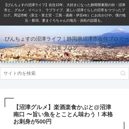
【ぴんちょすの沼津ライフ】在住10年、大好きになった静岡県東部の街・沼津
市と、グルメ、イベント、ラブライブ、楽しい沼津ぐらしの日常をつづったブ
ログ。周辺市町（富士・富士宮・三島・函南・伊豆etc）にお出かけや、僕の地
元・新潟、妻まぐろちゃんの地元・浜松の話題も。
ぴんちょすの沼津ライフ｜静岡県沼津市在住ブロガー
の日常ブログ
【沼津グルメ】楽酒楽食かぶと@沼津
南口 〜旨い魚をとことん味わう！本格
お刺身が500円