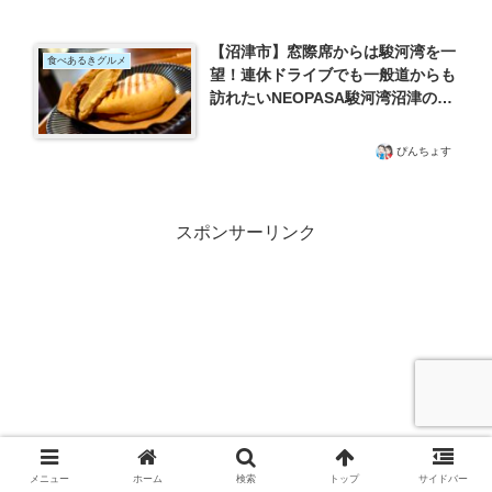
【沼津市】窓際席からは駿河湾を一
食べあるきグルメ
望！連休ドライブでも一般道からも
訪れたいNEOPASA駿河湾沼津の
「BISTRO DES AMIS」さんでラン
チしてきた
ぴんちょす
スポンサーリンク
メニュー
ホーム
検索
トップ
サイドバー