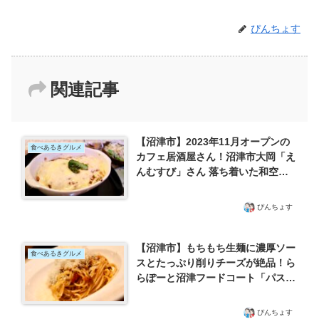
ぴんちょす
関連記事
【沼津市】2023年11月オープンの
食べあるきグルメ
カフェ居酒屋さん！沼津市大岡「え
んむすび」さん 落ち着いた和空間
で素朴なランチを味わってきた
ぴんちょす
【沼津市】もちもち生麺に濃厚ソー
食べあるきグルメ
スとたっぷり削りチーズが絶品！ら
らぽーと沼津フードコート「パスタ
屋一丁目 イタリアン」さんで本格
生パスタを味わってきた
ぴんちょす