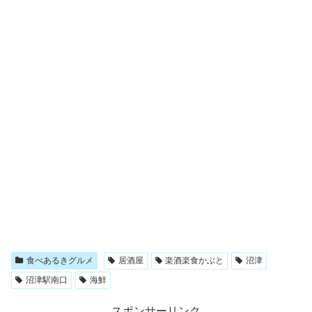
食べあるきグルメ
居酒屋
楽酒楽食かぶと
沼津
沼津駅南口
海鮮
スポンサーリンク