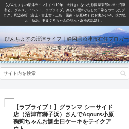
【ぴんちょすの沼津ライフ】在住10年、大好きになった静岡県東部の街・沼津
市と、グルメ、イベント、ラブライブ、楽しい沼津ぐらしの日常をつづったブ
ログ。周辺市町（富士・富士宮・三島・函南・伊豆etc）にお出かけや、僕の地
元・新潟、妻まぐろちゃんの地元・浜松の話題も。
ぴんちょすの沼津ライフ｜静岡県沼津市在住ブロガー
の日常ブログ
【ラブライブ！】グランマ シーサイド
店（沼津市獅子浜）さんでAqours小原
鞠莉ちゃんお誕生日ケーキをテイクア
ウト