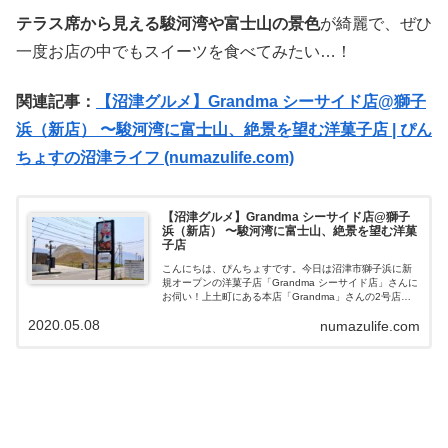
テラス席から見える駿河湾や富士山の景色
が綺麗で、ぜひ
一度お店の中でもスイーツを食べてみたい…！
関連記事：
【沼津グルメ】Grandma シーサイド店@獅子
浜（新店） 〜駿河湾に富士山、絶景を望む洋菓子店 | ぴん
ちょすの沼津ライフ (numazulife.com)
【沼津グルメ】Grandma シーサイド店@獅子
浜（新店） 〜駿河湾に富士山、絶景を望む洋菓
子店
こんにちは、ぴんちょすです。今日は沼津市獅子浜に新
規オープンの洋菓子店「Grandma シーサイド店」さんに
お伺い！上土町にある本店「Grandma」さんの2号店で
す！沼津市獅子浜「Grandma シーサイド店」さん
2020.05.08
numazulife.com
Grandma シーサイ...