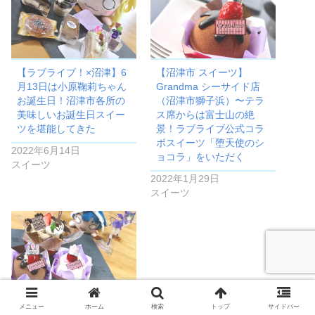
【ラブライブ！×沼津】6
【沼津市 スイーツ】
月13日は小原鞠莉ちゃん
Grandma シーサイド店
お誕生日！沼津市各所の
（沼津市獅子浜）〜テラ
美味しいお誕生日スイー
ス席からは富士山の絶
ツを堪能してきた
景！ラブライブ公式コラ
ボスイーツ「堕天使のシ
2022年6月14日
ョコラ」をいただく
スイーツ
2022年1月29日
スイーツ
【ラブライブ×沼津スイ
メニュー
ホーム
検索
トップ
サイドバー
ーツ】7月13日はAqours