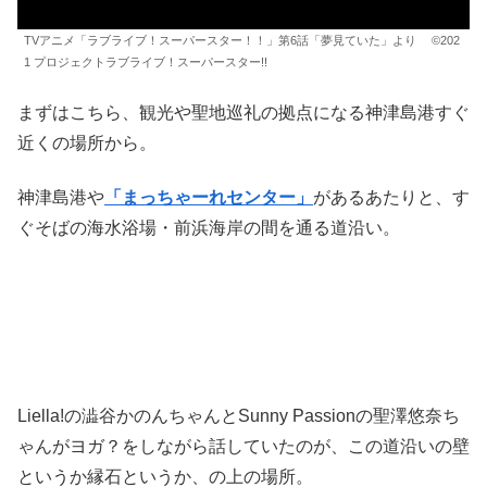
TVアニメ「ラブライブ！スーパースター！！」第6話「夢見ていた」より ©202
1 プロジェクトラブライブ！スーパースター!!
まずはこちら、観光や聖地巡礼の拠点になる神津島港すぐ
近くの場所から。
神津島港や
「まっちゃーれセンター」
があるあたりと、す
ぐそばの海水浴場・前浜海岸の間を通る道沿い。
Liella!の澁谷かのんちゃんとSunny Passionの聖澤悠奈ち
ゃんがヨガ？をしながら話していたのが、この道沿いの壁
というか縁石というか、の上の場所。