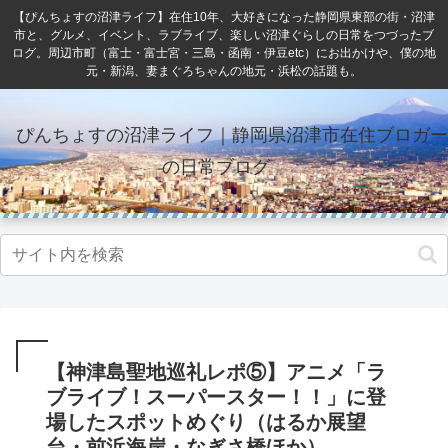
【ぴんちょすの沼津ライフ】在住10年、大好きになった静岡県東部の街・沼津
市と、グルメ、イベント、ラブライブ、楽しい沼津ぐらしの日常をつづったブ
ログ。周辺市町（富士・富士宮・三島・函南・伊豆etc）にお出かけや、僕の地
元・新潟、妻まぐろちゃんの地元・浜松の話題も。
ぴんちょすの沼津ライフ｜静岡県沼津市在住ブロガー
の日常ブログ
【神津島聖地巡礼レポ⑤】アニメ「ラ
ブライブ！スーパースター！！」に登
場したスポットめぐり（はるか展望
台・前浜海岸・なぎさ橋ほか）