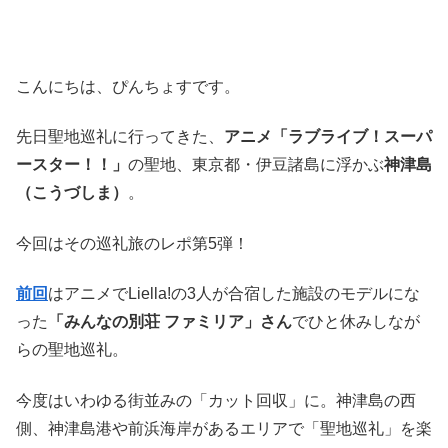
こんにちは、ぴんちょすです。
先日聖地巡礼に行ってきた、
アニメ「ラブライブ！スーパ
ースター！！」
の聖地、東京都・伊豆諸島に浮かぶ
神津島
（こうづしま）
。
今回はその巡礼旅のレポ第5弾！
前回
はアニメでLiella!の3人が合宿した施設のモデルにな
った
「みんなの別荘 ファミリア」さん
でひと休みしなが
らの聖地巡礼。
今度はいわゆる街並みの「カット回収」に。神津島の西
側、神津島港や前浜海岸があるエリアで「聖地巡礼」を楽