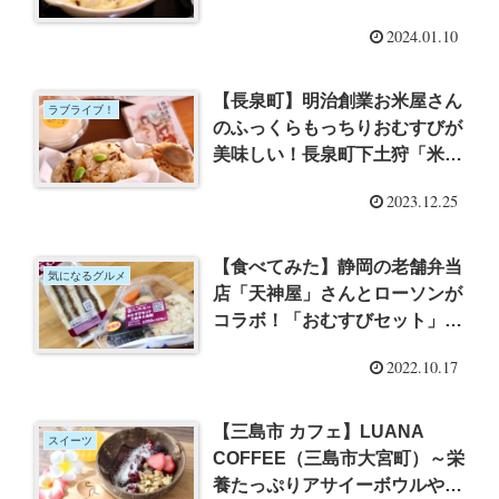
着いた和空間で素朴なランチを
2024.01.10
味わってきた
【長泉町】明治創業お米屋さん
ラブライブ！
のふっくらもっちりおむすびが
美味しい！長泉町下土狩「米屋
のいっぷく堂」さんに行ってき
2023.12.25
た【ラブライブするがの極フェ
ス】
【食べてみた】静岡の老舗弁当
気になるグルメ
店「天神屋」さんとローソンが
コラボ！「おむすびセット」と
「味噌かつサンド」
2022.10.17
【三島市 カフェ】LUANA
スイーツ
COFFEE（三島市大宮町）～栄
養たっぷりアサイーボウルやハ