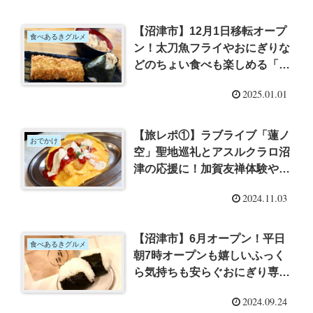
【沼津市】12月1日移転オープ
食べあるきグルメ
ン！太刀魚フライやおにぎりな
どのちょい食べも楽しめる「マ
ルヤ水産 港直営店」さん（沼
2025.01.01
津市千本港町）でワンコイン大
満足セット
【旅レポ①】ラブライブ「蓮ノ
おでかけ
空」聖地巡礼とアスルクラロ沼
津の応援に！加賀友禅体験やグ
ルメも満喫！【石川県金沢市】
2024.11.03
【沼津市】6月オープン！平日
食べあるきグルメ
朝7時オープンも嬉しいふっく
ら気持ちも安らぐおにぎり専門
店：沼津市新宿町「握りめし
2024.09.24
しゅりけん」さんに行ってきた