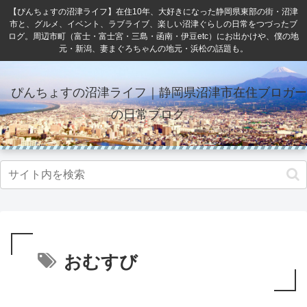
【ぴんちょすの沼津ライフ】在住10年、大好きになった静岡県東部の街・沼津
市と、グルメ、イベント、ラブライブ、楽しい沼津ぐらしの日常をつづったブ
ログ。周辺市町（富士・富士宮・三島・函南・伊豆etc）にお出かけや、僕の地
元・新潟、妻まぐろちゃんの地元・浜松の話題も。
ぴんちょすの沼津ライフ｜静岡県沼津市在住ブロガー
の日常ブログ
おむすび