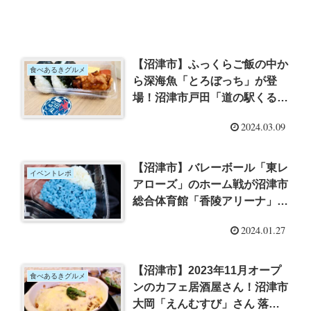
【沼津市】ふっくらご飯の中か
食べあるきグルメ
ら深海魚「とろぼっち」が登
場！沼津市戸田「道の駅くるら
戸田」の軽食コーナーで味わう
2024.03.09
握りたておにぎりに舌鼓
【沼津市】バレーボール「東レ
イベントレポ
アローズ」のホーム戦が沼津市
総合体育館「香陵アリーナ」で
開催！同時開催のグルメイベン
2024.01.27
トに行ってきた【2024年1月20
日】
【沼津市】2023年11月オープ
食べあるきグルメ
ンのカフェ居酒屋さん！沼津市
大岡「えんむすび」さん 落ち