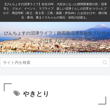
【ぴんちょすの沼津ライフ】在住10年、大好きになった静岡県東部の街・沼津
市と、グルメ、イベント、ラブライブ、楽しい沼津ぐらしの日常をつづったブ
ログ。周辺市町（富士・富士宮・三島・函南・伊豆etc）にお出かけや、僕の地
元・新潟、妻まぐろちゃんの地元・浜松の話題も。
ぴんちょすの沼津ライフ｜静岡県沼津市在住ブロガー
の日常ブログ
やきとり