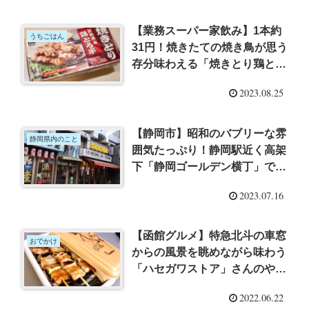
【業務スーパー家飲み】1本約
うちごはん
31円！焼きたての焼き鳥が思う
存分味わえる「焼きとり鶏とろ
串」食べてみた
2023.08.25
【静岡市】昭和のバブリーな雰
静岡県内のこと
囲気たっぷり！静岡駅近く高架
下「静岡ゴールデン横丁」でち
ょい飲みしてきた
2023.07.16
【函館グルメ】特急北斗の車窓
おでかけ
からの風景を眺めながら味わう
「ハセガワストア」さんのやき
とり弁当と「ラッキーピエロ」
2022.06.22
さんのチキン【北海道新婚旅行