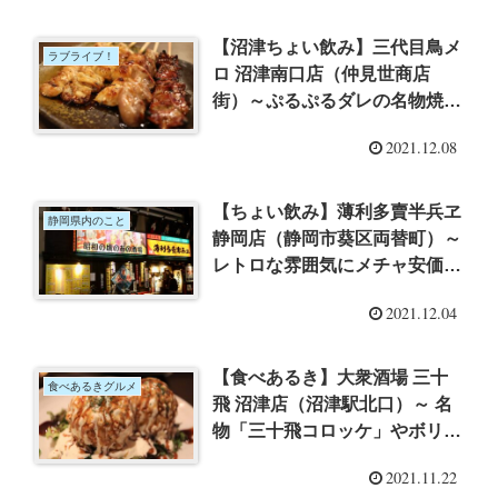
レポその１１】
【沼津ちょい飲み】三代目鳥メ
ラブライブ！
ロ 沼津南口店（仲見世商店
街）～ぷるぷるダレの名物焼き
鳥にあったかお鍋を満喫
2021.12.08
【ちょい飲み】薄利多賣半兵ヱ
静岡県内のこと
静岡店（静岡市葵区両替町）～
レトロな雰囲気にメチャ安価
格！昭和のテーマパークのよう
2021.12.04
な空間でちょい飲み
【食べあるき】大衆酒場 三十
食べあるきグルメ
飛 沼津店（沼津駅北口）～ 名
物「三十飛コロッケ」やボリュ
ーム満点焼き鳥に舌鼓
2021.11.22