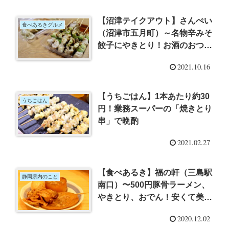
【沼津テイクアウト】さんぺい
食べあるきグルメ
（沼津市五月町）～名物辛みそ
餃子にやきとり！お酒のおつま
みにぴったりのお惣菜
2021.10.16
【うちごはん】1本あたり約30
うちごはん
円！業務スーパーの「焼きとり
串」で晩酌
2021.02.27
【食べあるき】福の軒（三島駅
静岡県内のこと
南口）〜500円豚骨ラーメン、
やきとり、おでん！安くて美味
しい駅近ちょい飲みスポット
2020.12.02