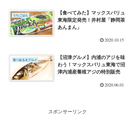
【食べてみた】マックスバリュ
うちごはん
東海限定発売！井村屋「静岡茶
あんまん」
2020.10.15
【沼津グルメ】内浦のアジを味
食べあるきグルメ
わう！マックスバリュ東海で沼
津内浦産養殖アジの特別販売
2020.06.01
スポンサーリンク