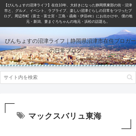
【ぴんちょすの沼津ライフ】在住10年、大好きになった静岡県東部の街・沼津
市と、グルメ、イベント、ラブライブ、楽しい沼津ぐらしの日常をつづったブ
ログ。周辺市町（富士・富士宮・三島・函南・伊豆etc）にお出かけや、僕の地
元・新潟、妻まぐろちゃんの地元・浜松の話題も。
ぴんちょすの沼津ライフ｜静岡県沼津市在住ブロガー
の日常ブログ
マックスバリュ東海