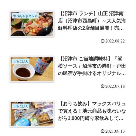
【沼津市 ランチ】山正 沼津南
食べあるきグルメ
店（沼津市西島町）～大人気海
鮮料理店の2店舗目展開！売り
切れ必至、30食限定の「山正
2022.08.22
丼」でランチ！
【沼津市 ご当地調味料】「峯
うちごはん
松ソース」沼津市の港町・戸田
の民宿が手掛けるオリジナル絶
品ソース
2022.07.18
【おうち飲み】マックスバリュ
うちごはん
で買える！地元商品も味わいな
がら1,000円縛り家飲みしてみ
た
2021.09.13