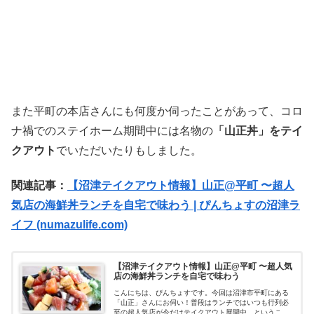
また平町の本店さんにも何度か伺ったことがあって、コロ
ナ禍でのステイホーム期間中には名物の
「山正丼」をテイ
クアウト
でいただいたりもしました。
関連記事：
【沼津テイクアウト情報】山正@平町 〜超人
気店の海鮮丼ランチを自宅で味わう | ぴんちょすの沼津ラ
イフ (numazulife.com)
【沼津テイクアウト情報】山正@平町 〜超人気
店の海鮮丼ランチを自宅で味わう
こんにちは、ぴんちょすです。今回は沼津市平町にある
「山正」さんにお伺い！普段はランチではいつも行列必
至の超人気店が今だけテイクアウト展開中、ということ