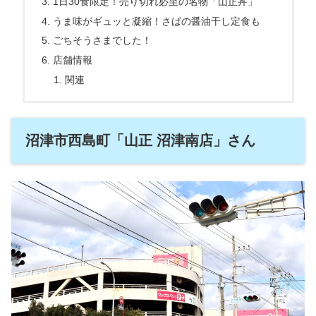
1日30食限定！売り切れ必至の名物「山正丼」
うま味がギュッと凝縮！さばの醤油干し定食も
ごちそうさまでした！
店舗情報
関連
沼津市西島町「山正 沼津南店」さん