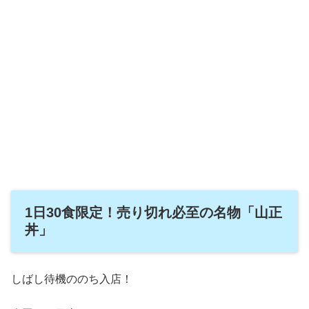
1日30食限定！売り切れ必至の名物「山正
丼」
しばし待機ののち入店！