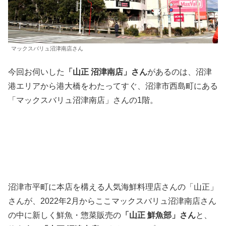
マックスバリュ沼津南店さん
今回お伺いした
「山正 沼津南店」さん
があるのは、沼津
港エリアから港大橋をわたってすぐ、沼津市西島町にある
「マックスバリュ沼津南店」さんの1階。
沼津市平町に本店を構える人気海鮮料理店さんの「山正」
さんが、2022年2月からここマックスバリュ沼津南店さん
の中に新しく鮮魚・惣菜販売の
「山正 鮮魚部」さん
と、