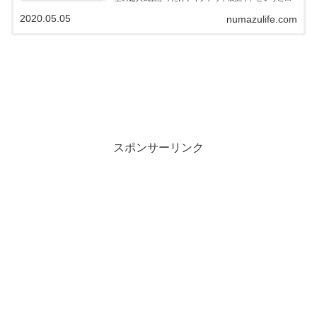
で利用させていただきました！沼津市平町「山正」さん
2020.05.05
numazulife.com
沼津市平町「山正」さん。今回お伺いした「...
スポンサーリンク