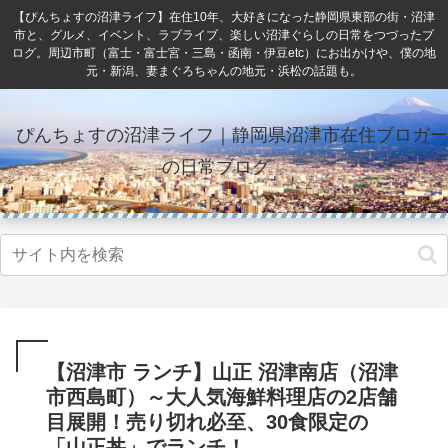
【ぴんちょすの沼津ライフ】在住10年、大好きになった静岡県東部の街・沼津
市と、グルメ、イベント、ラブライブ、楽しい沼津ぐらしの日常をつづったブ
ログ。周辺市町（富士・富士宮・三島・函南・伊豆etc）にお出かけや、僕の地
元・新潟、妻まぐろちゃんの地元・浜松の話題も。
ぴんちょすの沼津ライフ｜静岡県沼津市在住ブロガー
の日常ブログ
【沼津市 ランチ】山正 沼津南店（沼津
市西島町）～大人気海鮮料理店の2店舗
目展開！売り切れ必至、30食限定の
「山正丼」でランチ！