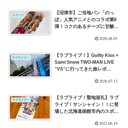
【沼津市】ご当地パン「のっ
スイーツ
ぽ」人気アニメとのコラボ第8
弾！コクのあるチーズに甘酸っ
ぱいベリー香る新作を実食レポ
2026.08.03
【PR】
【ラブライブ！】Guilty Kiss ×
ラブライブ！
Saint Snow TWO-MAN LIVE
“VS”に行ってきた旅レポ
【2026年7月5日】
2026.07.13
【ラブライブ！聖地巡礼】ラブ
ラブライブ！
ライブ！サンシャイン！！に登
場した北海道函館市内のスポッ
トを聖地巡礼！【北海道新婚旅
2022.06.19
行レポその１０】