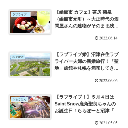
【函館市 カフェ】茶房 菊泉
ラブライブ！
（函館市元町）～大正時代の酒
問屋さんの建物がそのまま残る
風情たっぷり和カフェ！ラブラ
2022.06.14
イブ！サンシャイン！！の聖地
巡礼も【北海道新婚旅行レポそ
の５】
【ラブライブ婚】沼津在住ラブ
おでかけ
ライバー夫婦の新婚旅行！「聖
地」函館や札幌を満喫してきた
話
2022.06.06
【ラブライブ！】５月４日は
うちごはん
Saint Snow鹿角聖良ちゃんの
お誕生日！ららぽーと沼津「北
海道うまいもの館」で函館グル
2021.05.05
メを買ってきた