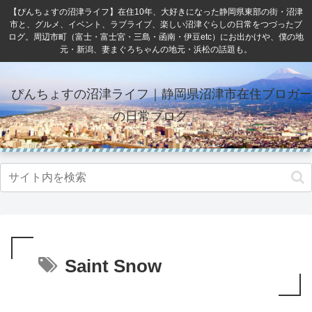
【ぴんちょすの沼津ライフ】在住10年、大好きになった静岡県東部の街・沼津
市と、グルメ、イベント、ラブライブ、楽しい沼津ぐらしの日常をつづったブ
ログ。周辺市町（富士・富士宮・三島・函南・伊豆etc）にお出かけや、僕の地
元・新潟、妻まぐろちゃんの地元・浜松の話題も。
ぴんちょすの沼津ライフ｜静岡県沼津市在住ブロガー
の日常ブログ
Saint Snow