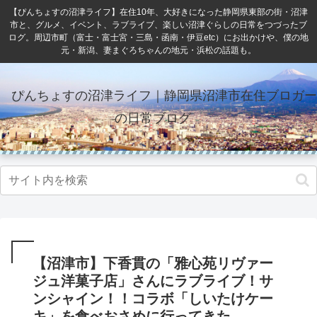
【ぴんちょすの沼津ライフ】在住10年、大好きになった静岡県東部の街・沼津
市と、グルメ、イベント、ラブライブ、楽しい沼津ぐらしの日常をつづったブ
ログ。周辺市町（富士・富士宮・三島・函南・伊豆etc）にお出かけや、僕の地
元・新潟、妻まぐろちゃんの地元・浜松の話題も。
ぴんちょすの沼津ライフ｜静岡県沼津市在住ブロガー
の日常ブログ
【沼津市】下香貫の「雅心苑リヴァー
ジュ洋菓子店」さんにラブライブ！サ
ンシャイン！！コラボ「しいたけケー
キ」を食べおさめに行ってきた