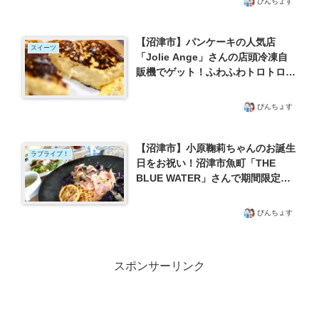
ぴんちょす
【沼津市】パンケーキの人気店
スイーツ
「Jolie Ange」さんの店頭冷凍自
販機でゲット！ふわふわトロトロ絶
品フレンチトースト
ぴんちょす
【沼津市】小原鞠莉ちゃんのお誕生
ラブライブ！
日をお祝い！沼津市魚町「THE
BLUE WATER」さんで期間限定の
「ラブライブ！サンシャイン！！」
コラボランチ
ぴんちょす
スポンサーリンク