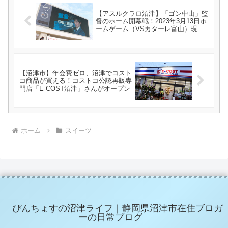
【アスルクラロ沼津】「ゴン中山」監
督のホーム開幕戦！2023年3月13日ホ
ームゲーム（VSカターレ富山）現地
観戦してきた
【沼津市】年会費ゼロ、沼津でコスト
コ商品が買える！コストコ公認再販専
門店「E-COST沼津」さんがオープン
ホーム
スイーツ
ぴんちょすの沼津ライフ｜静岡県沼津市在住ブロガ
ーの日常ブログ