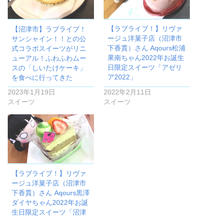
【沼津市】ラブライブ！
【ラブライブ！】リヴァ
サンシャイン！！との公
ージュ洋菓子店（沼津市
式コラボスイーツがリニ
下香貫）さん Aqours松浦
ューアル！ふわふわムー
果南ちゃん2022年お誕生
スの「しいたけケーキ」
日限定スイーツ「アゼリ
を食べに行ってきた
ア2022」
2023年1月19日
2022年2月11日
スイーツ
スイーツ
【ラブライブ！】リヴァ
ージュ洋菓子店（沼津市
下香貫）さん Aqours黒澤
ダイヤちゃん2022年お誕
生日限定スイーツ「沼津