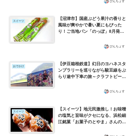
ぴんちょす
【沼津市】国産ぶどう果汁の香りと
スイーツ
風味が爽やかで暑い夏にもぴった
り！ご当地パン「のっぽ」8月発売
シャインマスカット味【PR】
ぴんちょす
【伊豆箱根鉄道】幻日のヨハネスタ
おでかけ
ンプラリーを巡りながら駿豆線をぶ
らり途中下車の旅～クラフトビール
にジビエ蕎麦に日帰り温泉に特大パ
ングラタンも
ぴんちょす
【スイーツ】地元民激推し！お味噌
スイーツ
の塩気と旨味がクセになる、浜松細
江銘菓「お菓子のとやま」さんの
「みそまんじゅう」をいただく