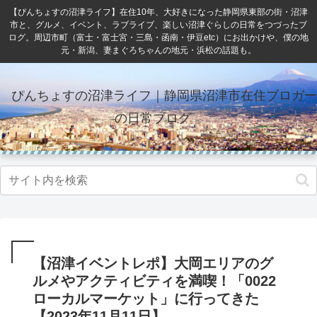
【ぴんちょすの沼津ライフ】在住10年、大好きになった静岡県東部の街・沼津
市と、グルメ、イベント、ラブライブ、楽しい沼津ぐらしの日常をつづったブ
ログ。周辺市町（富士・富士宮・三島・函南・伊豆etc）にお出かけや、僕の地
元・新潟、妻まぐろちゃんの地元・浜松の話題も。
ぴんちょすの沼津ライフ｜静岡県沼津市在住ブロガー
の日常ブログ
【沼津イベントレポ】大岡エリアのグ
ルメやアクティビティを満喫！「0022
ローカルマーケット」に行ってきた
【2023年11月11日】