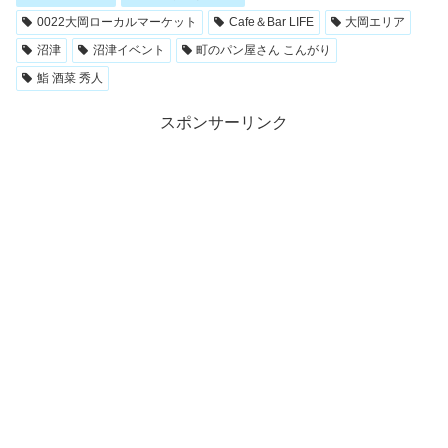
0022大岡ローカルマーケット
Cafe＆Bar LIFE
大岡エリア
沼津
沼津イベント
町のパン屋さん こんがり
鮨 酒菜 秀人
スポンサーリンク