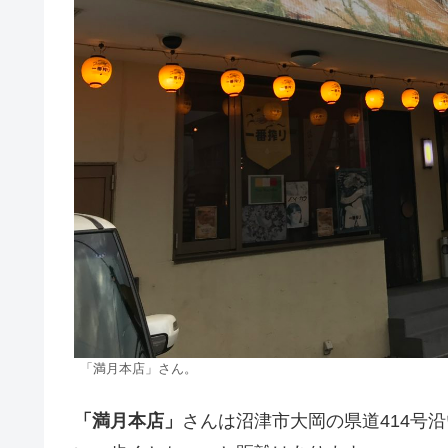
「満月本店」さん。
「満月本店」
さんは沼津市大岡の県道414号