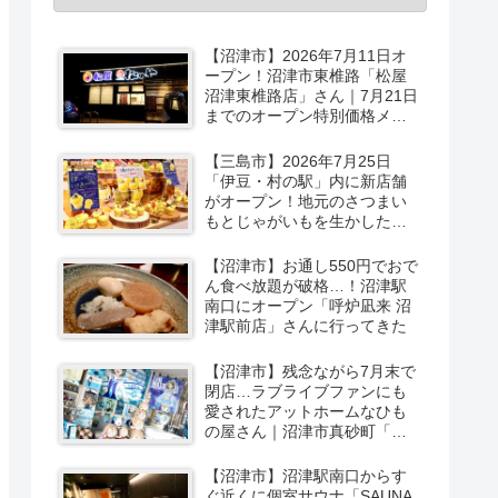
【沼津市】2026年7月11日オ
ープン！沼津市東椎路「松屋
沼津東椎路店」さん｜7月21日
までのオープン特別価格メニ
ューも
【三島市】2026年7月25日
「伊豆・村の駅」内に新店舗
がオープン！地元のさつまい
もとじゃがいもを生かしたベ
ーカリー＆スイーツの味をひ
と足お先に実食レポ【PR】
【沼津市】お通し550円でおで
ん食べ放題が破格…！沼津駅
南口にオープン「呼炉凪来 沼
津駅前店」さんに行ってきた
【沼津市】残念ながら7月末で
閉店…ラブライブファンにも
愛されたアットホームなひも
の屋さん｜沼津市真砂町「渡
辺商店」さんでお買い物
【沼津市】沼津駅南口からす
ぐ近くに個室サウナ「SAUNA