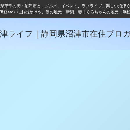
岡県東部の街・沼津市と、グルメ、イベント、ラブライブ、楽しい沼津
伊豆etc）にお出かけや、僕の地元・新潟、妻まぐろちゃんの地元・浜
津ライフ｜静岡県沼津市在住ブロ