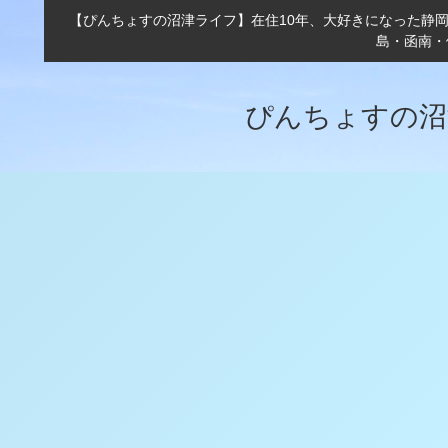
【ぴんちょすの沼津ライフ】在住10年、大好きになった静
島・函南・
ぴんちょすの沼