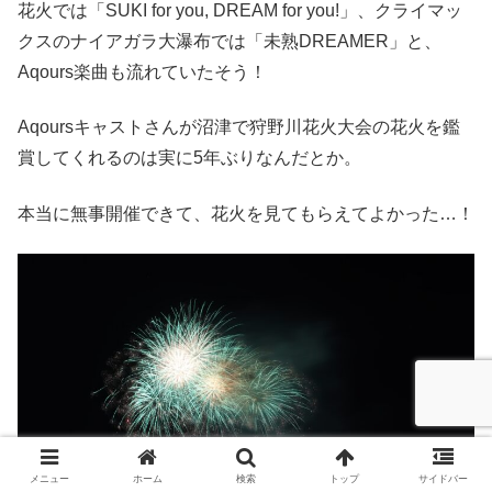
花火では「SUKI for you, DREAM for you!」、クライマッ
クスのナイアガラ大瀑布では「未熟DREAMER」と、
Aqours楽曲も流れていたそう！
Aqoursキャストさんが沼津で狩野川花火大会の花火を鑑
賞してくれるのは実に5年ぶりなんだとか。
本当に無事開催できて、花火を見てもらえてよかった…！
メニュー
ホーム
検索
トップ
サイドバー