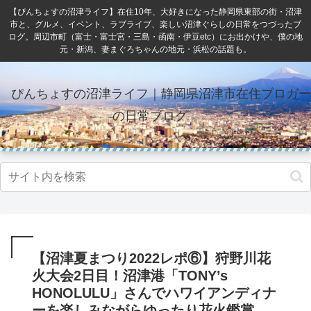
【ぴんちょすの沼津ライフ】在住10年、大好きになった静岡県東部の街・沼津
市と、グルメ、イベント、ラブライブ、楽しい沼津ぐらしの日常をつづったブ
ログ。周辺市町（富士・富士宮・三島・函南・伊豆etc）にお出かけや、僕の地
元・新潟、妻まぐろちゃんの地元・浜松の話題も。
ぴんちょすの沼津ライフ｜静岡県沼津市在住ブロガー
の日常ブログ
【沼津夏まつり2022レポ⑥】狩野川花
火大会2日目！沼津港「TONY’s
HONOLULU」さんでハワイアンディナ
ーを楽しみながらゆったり花火鑑賞