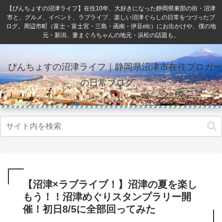
【ぴんちょすの沼津ライフ】在住10年、大好きになった静岡県東部の街・沼津
市と、グルメ、イベント、ラブライブ、楽しい沼津ぐらしの日常をつづったブ
ログ。周辺市町（富士・富士宮・三島・函南・伊豆etc）にお出かけや、僕の地
元・新潟、妻まぐろちゃんの地元・浜松の話題も。
ぴんちょすの沼津ライフ｜静岡県沼津市在住ブロガー
の日常ブログ
【沼津×ラブライブ！】沼津の夏を楽し
もう！！沼津めぐりスタンプラリー開
催！初日8/5に全部回ってみた