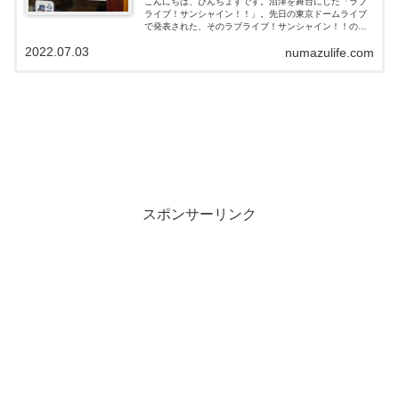
こんにちは、ぴんちょすです。沼津を舞台にした「ラブ
ライブ！サンシャイン！！」。先日の東京ドームライブ
で発表された、そのラブライブ！サンシャイン！！のス
ピンオフ作品「幻日のヨハネ」。もちろん舞台は沼津で
2022.07.03
numazulife.com
はなく異世界…というところではありますが...
スポンサーリンク