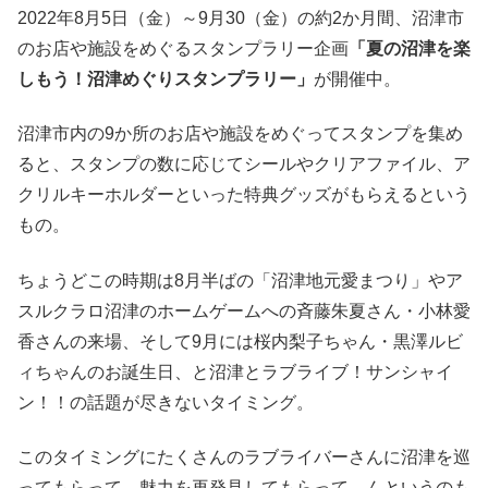
2022年8月5日（金）～9月30（金）の約2か月間、沼津市
のお店や施設をめぐるスタンプラリー企画
「夏の沼津を楽
しもう！沼津めぐりスタンプラリー」
が開催中。
沼津市内の9か所のお店や施設をめぐってスタンプを集め
ると、スタンプの数に応じてシールやクリアファイル、ア
クリルキーホルダーといった特典グッズがもらえるという
もの。
ちょうどこの時期は8月半ばの「沼津地元愛まつり」やア
スルクラロ沼津のホームゲームへの斉藤朱夏さん・小林愛
香さんの来場、そして9月には桜内梨子ちゃん・黒澤ルビ
ィちゃんのお誕生日、と沼津とラブライブ！サンシャイ
ン！！の話題が尽きないタイミング。
このタイミングにたくさんのラブライバーさんに沼津を巡
ってもらって、魅力を再発見してもらって…んというのも