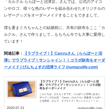
「カルクル ららぽーと沼津店」さんでは、公式のアイコ
ンやロゴ、様々な色のレザーを組み合わせたオリジナルの
レザーグッズをオーダーメイドすることもできまして。
僕も妻まぐろちゃんとの結婚前に、共有の財布をここ「カ
ルクル」さんで作りまして…もちろん今でも大事に愛用し
ています！
関連記事：
【ラブライブ！】Carcruさん（ららぽーと沼
津）でラブライブ！サンシャイン！！コラボ財布をオーダ
ーメイド | ぴんちょすの沼津ライフ (numazulife.com)
【ラブライブ！】Carcruさん（ららぽーと沼
津）でラブライブ！サンシャイン！！コラボ財
布をオーダーメイド
こんにちは、ぴんちょすです。ららぽーと沼津にあるレ
ザーグッズのお店「 Carcru（カルクル）表参道 ららぽー
と沼津店」さんで、ラブライブ！サンシャイン！！コラ
ボのお財布をオーダーメイドで作ってきました！ららぽ
2020.07.21
numazulife.com
ーと沼津「carcru表参道」...