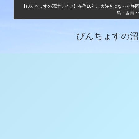
【ぴんちょすの沼津ライフ】在住10年、大好きになった静
島・函南・
ぴんちょすの沼