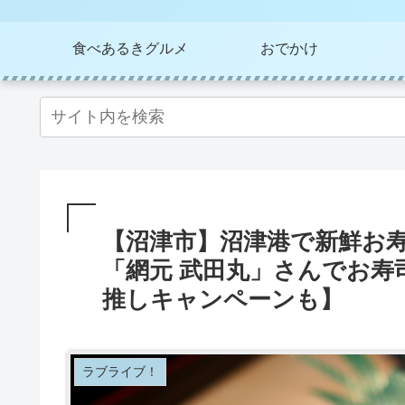
食べあるきグルメ
おでかけ
【沼津市】沼津港で新鮮お
「網元 武田丸」さんでお
推しキャンペーンも】
ラブライブ！