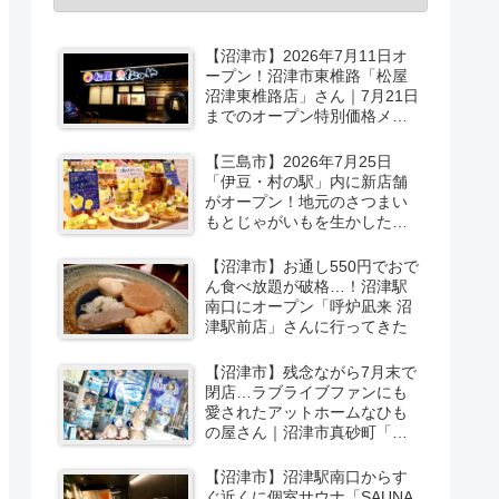
【沼津市】2026年7月11日オ
ープン！沼津市東椎路「松屋
沼津東椎路店」さん｜7月21日
までのオープン特別価格メニ
ューも
【三島市】2026年7月25日
「伊豆・村の駅」内に新店舗
がオープン！地元のさつまい
もとじゃがいもを生かしたベ
ーカリー＆スイーツの味をひ
と足お先に実食レポ【PR】
【沼津市】お通し550円でおで
ん食べ放題が破格…！沼津駅
南口にオープン「呼炉凪来 沼
津駅前店」さんに行ってきた
【沼津市】残念ながら7月末で
閉店…ラブライブファンにも
愛されたアットホームなひも
の屋さん｜沼津市真砂町「渡
辺商店」さんでお買い物
【沼津市】沼津駅南口からす
ぐ近くに個室サウナ「SAUNA