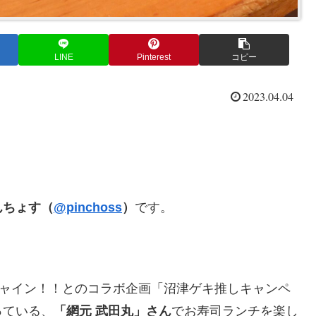
LINE
Pinterest
コピー
2023.04.04
んちょす（
@pinchoss
）
です。
シャイン！！とのコラボ企画「沼津ゲキ推しキャンペ
っている、
「網元 武田丸」さん
でお寿司ランチを楽し