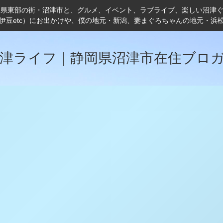
岡県東部の街・沼津市と、グルメ、イベント、ラブライブ、楽しい沼津
伊豆etc）にお出かけや、僕の地元・新潟、妻まぐろちゃんの地元・浜
津ライフ｜静岡県沼津市在住ブロ