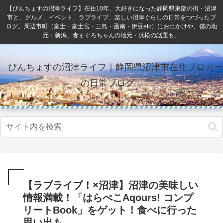
【ぴんちょすの沼津ライフ】在住10年、大好きになった静岡県東部の街・沼津
市と、グルメ、イベント、ラブライブ、楽しい沼津ぐらしの日常をつづったブ
ログ。周辺市町（富士・富士宮・三島・函南・伊豆etc）にお出かけや、僕の地
元・新潟、妻まぐろちゃんの地元・浜松の話題も。
ぴんちょすの沼津ライフ｜静岡県沼津市在住ブロガー
の日常ブログ
【ラブライブ！×沼津】沼津の美味しい
情報満載！「はらぺこAqours! コンプ
リートBook」をゲット！食べに行った
思い出も