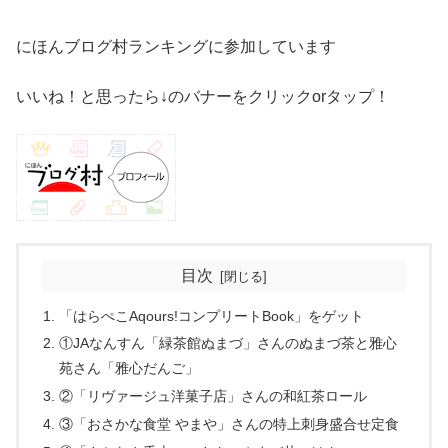
にほんブログ村ランキングに参加しています
いいね！と思ったら↓のバナーをクリックorタップ！
目次
「はらぺこAqours!コンプリートBook」をゲット
①JAなんすん「緑茶館ぬまづ」さんのぬまづ茶と雅心
苑さん「雅心だんご」
②「リヴァージュ洋菓子店」さんの和紅茶ロール
③「おさかな食堂 やまや」さんの特上刺身盛合せ定食