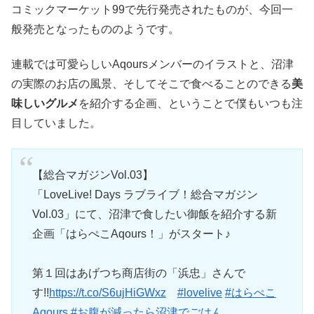
コミックマーケット99で先行発売されたものが、今回一
般発売となったもののようです。
連載では可愛らしいAqoursメンバーのイラストと、沼津
の実際のお店の風景、そしてそこで食べることのできる
美
味しいグルメ
を紹介する企画、ということで僕もいつも注
目していました。
【総合マガジンVol.03】
「LoveLive! Days ラブライブ！総合マガジン
Vol.03」にて、沼津で食したい御飯を紹介する新
企画「はらぺこAqours！」がスタート♪
第１回はあげつち商店街の「浜忠」さんで
す!!
https://t.co/S6ujHiGWxz
#lovelive
#はらぺこ
Aqours
#お腹が減ったら沼津でごはん