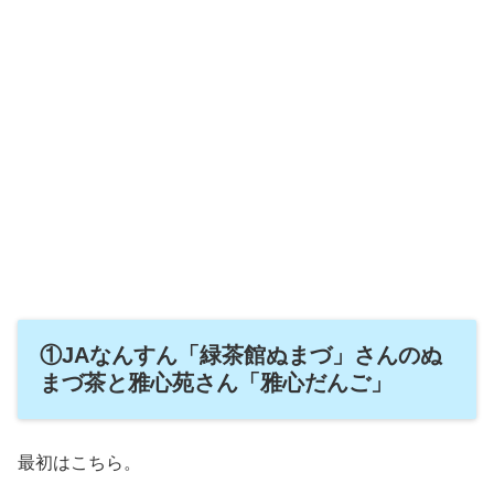
①JAなんすん「緑茶館ぬまづ」さんのぬ
まづ茶と雅心苑さん「雅心だんご」
最初はこちら。