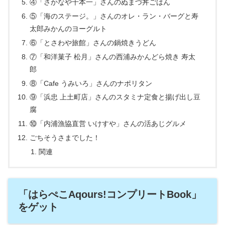
④「さかなや千本一」さんのぬまづ丼ごはん
⑤「海のステージ。」さんのオレ・ラン・バーグと寿
太郎みかんのヨーグルト
⑥「とさわや旅館」さんの鍋焼きうどん
⑦「和洋菓子 松月」さんの西浦みかんどら焼き 寿太
郎
⑧「Cafe うみいろ」さんのナポリタン
⑨「浜忠 上土町店」さんのスタミナ定食と揚げ出し豆
腐
⑩「内浦漁協直営 いけすや」さんの活あじグルメ
ごちそうさまでした！
関連
「はらぺこAqours!コンプリートBook」
をゲット