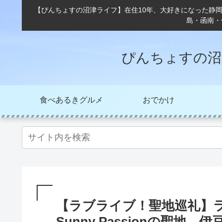
【ぴんちょすの沼津ライフ】在住10年、大好きになった静
島・函南・
ぴんちょすの沼
食べあるきグルメ
おでかけ
【ラブライブ！聖地巡礼】
Sunny Passionの聖地