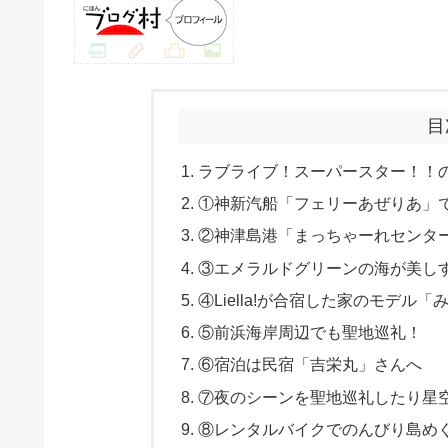
目
ラブライブ！スーパースター！！
①神新汽船「フェリーあぜりあ」
②神津島港「まっちゃーれセンター」ではL
③エメラルドグリーンの海が美し
④Liella!が合宿した家のモデル
⑤前浜海岸周辺でも聖地巡礼！
⑥宿泊は民宿「吉栄丸」さんへ
⑦夜のシーンを聖地巡礼したり星
⑧レンタルバイクでのんびり島め