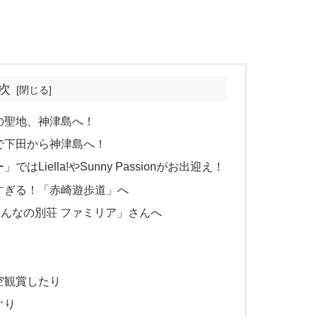
次
の聖地、神津島へ！
で下田から神津島へ！
iella!やSunny Passionがお出迎え！
すぎる！「赤崎遊歩道」へ
「みんなの別荘 ファミリア」さんへ
空観賞したり
ぐり