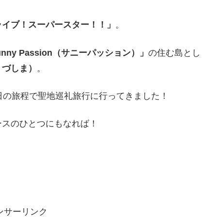
ライブ！スーパースター！！」
。
unny Passion（サニーパッション）」
の住む島とし
うづしま）
。
日の旅程で聖地巡礼旅行に行ってきました！
ースのひとつにもなれば！
ンサーリンク