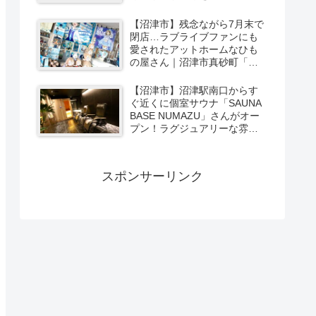
ーカリー＆スイーツの味をひ
と足お先に実食レポ【PR】
【沼津市】残念ながら7月末で
閉店…ラブライブファンにも
愛されたアットホームなひも
の屋さん｜沼津市真砂町「渡
辺商店」さんでお買い物
【沼津市】沼津駅南口からす
ぐ近くに個室サウナ「SAUNA
BASE NUMAZU」さんがオー
プン！ラグジュアリーな雰囲
気たっぷりの空間で極上サウ
ナ体験【PR】
スポンサーリンク