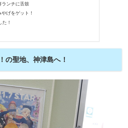
鮮ランチに舌鼓
みやげをゲット！
した！
！の聖地、神津島へ！